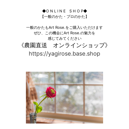
◆O N L I N E S H O P◆
【一般のかた・プロのかた】
一般のかたもArt Rose.をご購入いただけます
ぜひ、この機会にArt Rose.の魅力を
感じてみてください
《農園直送 オンラインショップ》
https://yagirose.base.shop