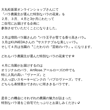
大丸松坂屋オンラインショップさんにて
『バラ農園主が選んだ特別なバラの花束』を
２月、３月、４月と3か月にわたって
ご自宅にお届けする企画に
参加させていただくことになりました。
２月は増田バラ園さんの〝バラ王子が育てる香り高きバラ〟
３月はKUNIEDAさんの〝サステナブルな美しいバラ〟
そして４月は当園の〝こだわりの『芸術のバラ』〟になります。
どれもバラ農園主が選んだ特別なバラの花束です☆
４月に当園がお届けするのは
オリジナルのバラ、ArtRose.アールローズの中でも
特に人気の高い『ヴァーズ』と
大人っぽいスモーキーピンクの『パブロヴァーズ』です。
どちらも表情豊かできれいに咲ききるバラです。
是非この機会にそれぞれの農園の魅力が詰まった
特別なバラ達をご自宅でたっぷりとお楽しみください♪