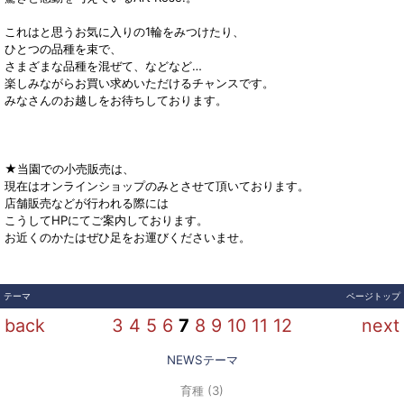
これはと思うお気に入りの1輪をみつけたり、
ひとつの品種を束で、
さまざまな品種を混ぜて、などなど…
楽しみながらお買い求めいただけるチャンスです。
みなさんのお越しをお待ちしております。
★当園での小売販売は、
現在はオンラインショップのみとさせて頂いております。
店舗販売などが行われる際には
こうしてHPにてご案内しております。
お近くのかたはぜひ足をお運びくださいませ。
テーマ
ページトップ
back
3
4
5
6
7
8
9
10
11
12
next
育種 (3)