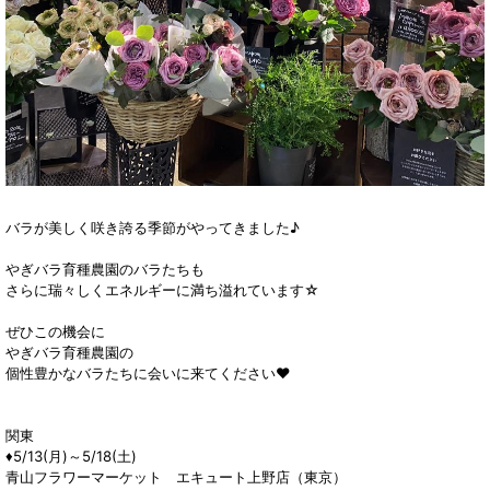
バラが美しく咲き誇る季節がやってきました♪
やぎバラ育種農園のバラたちも
さらに瑞々しくエネルギーに満ち溢れています☆
ぜひこの機会に
やぎバラ育種農園の
個性豊かなバラたちに会いに来てください♥
関東
♦5/13(月)～5/18(土)
青山フラワーマーケット エキュート上野店（東京）