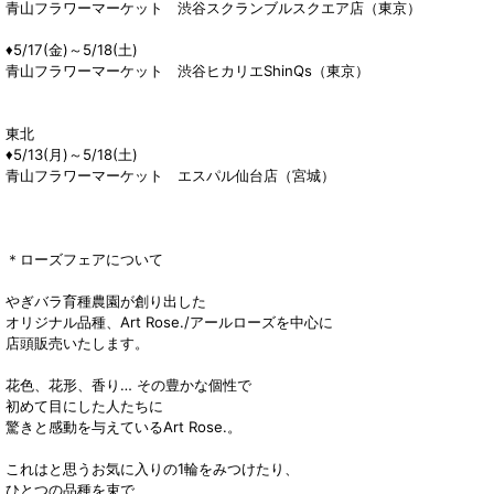
青山フラワーマーケット 渋谷スクランブルスクエア店（東京）
♦5/17(金)～5/18(土)
青山フラワーマーケット 渋谷ヒカリエShinQs（東京）
東北
♦5/13(月)～5/18(土)
青山フラワーマーケット エスパル仙台店（宮城）
＊ローズフェアについて
やぎバラ育種農園が創り出した
オリジナル品種、Art Rose./アールローズを中心に
店頭販売いたします。
花色、花形、香り… その豊かな個性で
初めて目にした人たちに
驚きと感動を与えているArt Rose.。
これはと思うお気に入りの1輪をみつけたり、
ひとつの品種を束で、