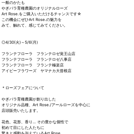
一般のかたも
やぎバラ育種農園のオリジナルローズ
Art Rose.をご購入いただけるチャンスです☆
この機会にぜひArt Rose.の魅力を
みて、触れて、感じてみてください。
◎4/30(火)～5/6(月)
フランテフローラ フランテロゼ覚王山店
フランテフローラ フランテロゼ八事店
フランテフローラ フランテ極楽店
アイビーフラワーズ ヤマナカ大曾根店
＊ローズフェアについて
やぎバラ育種農園が創り出した
オリジナル品種、Art Rose./アールローズを中心に
店頭販売いたします。
花色、花形、香り… その豊かな個性で
初めて目にした人たちに
驚きと感動を与えているArt Rose.。